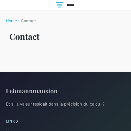
Home
›
Contact
Contact
Lehmannmansion
Et si la valeur résidait dans la précision du calcul ?
LINKS